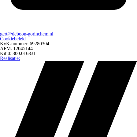
gert@deboon-gorinchem.nl
Cookiebeleid
KvK-nummer: 69280304
AFM: 12045144
Kifid: 300.016831
Realisatie: