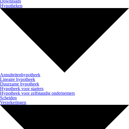
Downloads
Hypotheken
Annuïteitenhypotheek
Lineaire hypotheek
Duurzame hypotheek
Hypotheek voor starters
Hypotheek voor zelfstandig ondernemers
Scheiden
Verzekeringen