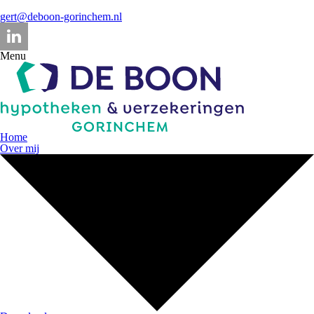
gert@deboon-gorinchem.nl
Menu
Home
Over mij